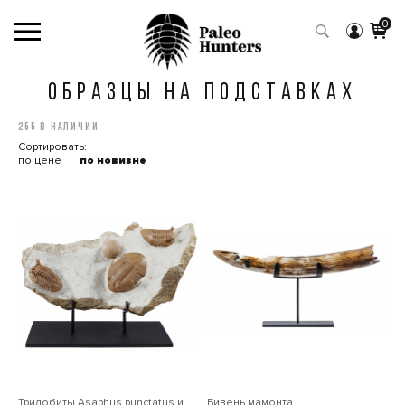
0
ОБРАЗЦЫ НА ПОДСТАВКАХ
255 в наличии
Сортировать:
по цене
по новизне
Трилобиты Asaphus punctatus и
Бивень мамонта