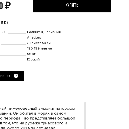
00
₽
КУПИТЬ
ТИКИ
ния:
Балинген, Германия
Arietites
Диаметр 54 см
190-199 млн лет
56 кг
Юрский
спонат
?
упный, тяжеловесный аммонит из юрских
мании. Он обитал в морях в самом
о периода, что представляет большой
в том, что на рубеже триасового и
да, около 201 млн лет назад,