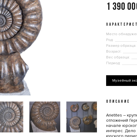
1 390 0
ХАРАКТЕРИС
Место обнаруже
Род:
Размер образца:
Возраст:
Вес образца:
Период:
Музейный эк
ОПИСАНИЕ
Arietites – кр
отложений Гер
начале юрског
интерес. Дело 
юрского перио