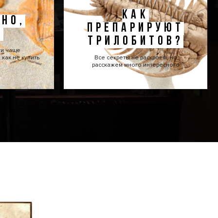
КАК
НО,
ПРЕПАРИРУЮТ
!
ТРИЛОБИТОВ?
ти чаще
как не купить
Все секреты не раскроем, но
расскажем много интересного