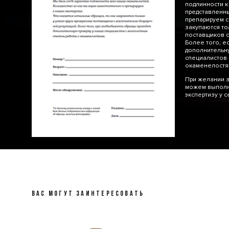
подлинности к
представленн
препарируем с
закупаются то
поставщиков с
Более того, е
дополнительну
специалистов 
окаменелос
При желании з
можем выполн
экспертизу у 
ВАС МОГУТ ЗАИНТЕРЕСОВАТЬ