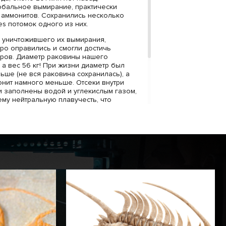
обальное вымирание, практически
аммонитов. Сохранились несколько
ites потомок одного из них.
 уничтожившего их вымирания,
ро оправились и смогли достичь
ров. Диаметр раковины нашего
 а вес 56 кг! При жизни диаметр был
ьше (не вся раковина сохранилась), а
онит намного меньше. Отсеки внутри
 заполнены водой и углекислым газом,
му нейтральную плавучесть, что
та походим на подводную лодку.
ites впечатляет не только размерами, но
армоничные пропорции спирали,
оперечные ребра и напоминающая
а превращают его в эффектный
езной коллекции.