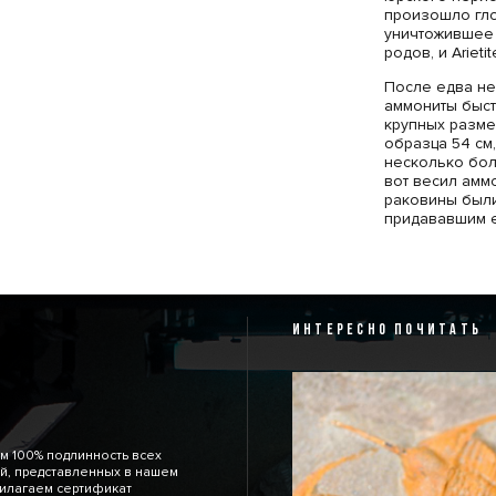
произошло гл
уничтожившее 
родов, и Ariet
После едва не
аммониты быст
крупных разме
образца 54 см,
несколько бол
вот весил амм
раковины были
придававшим е
делало аммони
Раковина Ariet
и красотой. Г
выраженные п
бронзу окраск
ИНТЕРЕСНО ПОЧИТАТЬ
экспонат серь
м 100% подлинность всех
й, представленных в нашем
рилагаем сертификат