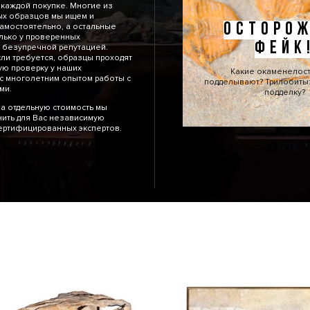
 каждой покупке. Многие из
ых образцов мы ищем и
ОСТОРОЖ
амостоятельно, а остальные
лько у проверенных
ФЕЙК
 безупречной репутацией.
сли требуется, образцы проходят
ю проверку у наших
Какие окаменелос
с многолетним опытом работы с
подделывают? Трилобиты: 
тями.
подделку?
а отдельную стоимость мы
ить для Вас независимую
сертифицированных экспертов.