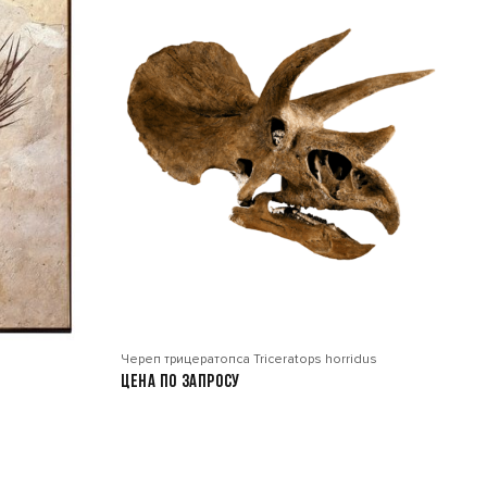
Череп трицератопса Triceratops horridus
Цена по запросу