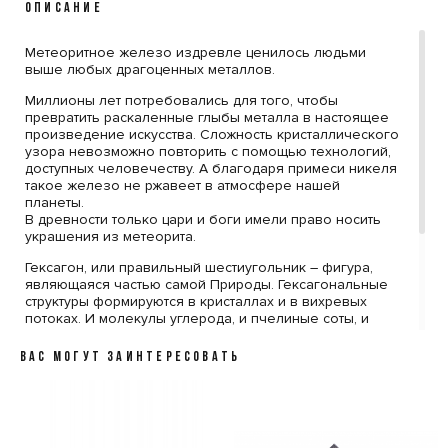
ОПИСАНИЕ
Метеоритное железо издревле ценилось людьми
выше любых драгоценных металлов.
Миллионы лет потребовались для того, чтобы
превратить раскаленные глыбы металла в настоящее
произведение искусства. Сложность кристаллического
узора невозможно повторить с помощью технологий,
доступных человечеству. А благодаря примеси никеля
такое железо не ржавеет в атмосфере нашей
планеты.
В древности только цари и боги имели право носить
украшения из метеорита.
Гексагон, или правильный шестиугольник – фигура,
являющаяся частью самой Природы. Гексагональные
структуры формируются в кристаллах и в вихревых
потоках. И молекулы углерода, и пчелиные соты, и
гигантский вихрь на Сатурне – все имеют форму
гексагона. Этот символ прекрасно подходит человеку,
ВАС МОГУТ ЗАИНТЕРЕСОВАТЬ
ощущающему свою тонкую связь со Вселенной.
Стоимость указана за 1 шт и за самый минимальный
размер.