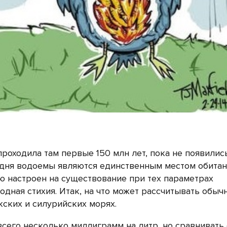
роходила там первые 150 млн лет, пока не появилис
одня водоемы являются единственным местом обитан
ю настроен на существование при тех параметрах
дная стихия. Итак, на что может рассчитывать обыч
ских и силурийских морях.
 всего несколько миллиграмм на литр, но сравнивать