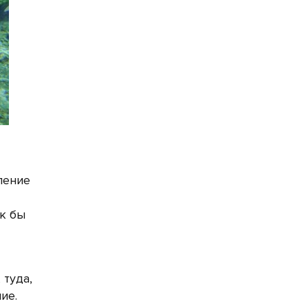
ление
ак бы
 туда,
ие.