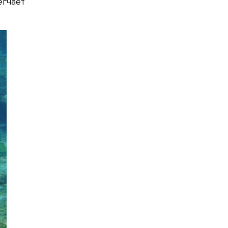
егчает