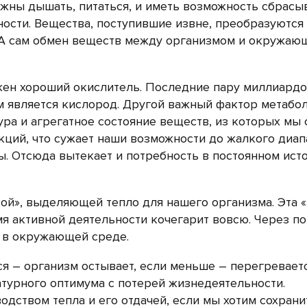
жны дышать, питаться, и иметь возможность сбрасы
сти. Вещества, поступившие извне, преобразуются
 А сам обмен веществ между организмом и окружаю
ен хороший окислитель. Последние пару миллиардо
 является кислород. Другой важный фактор метабо
ура и агрегатное состояние веществ, из которых мы 
кций, что сужает наши возможности до жалкого диап
ы. Отсюда вытекает и потребность в постоянном ист
ой», выделяющей тепло для нашего организма. Эта «
мя активной деятельности кочегарит вовсю. Через п
я в окружающей среде.
я – организм остывает, если меньше – перегревается
турного оптимума с потерей жизнедеятельности.
дством тепла и его отдачей, если мы хотим сохрани