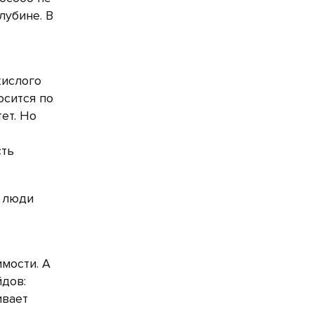
лубине. В
кислого
осится по
ет. Но
сть
е люди
мости. А
йдов:
ивает