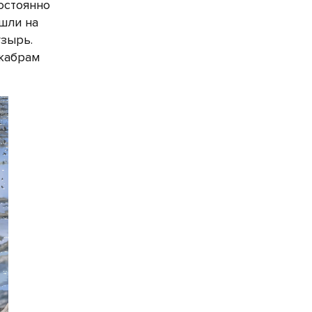
остоянно
ышли на
узырь.
 жабрам