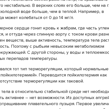
го нестабильно. В верхних слоях его больше, чем на г
 холодной воде больше, чем в теплой. Например, в
может колебаться от 0 до 14 мг/л.
ерное сердце гонит кровь к жабрам, где часть угле
я, и оттуда через спинную аорту с током крови разн
н веществ, выше активность, температура тела раст
ность. Поэтому с рыбьим невысоким метаболизмом
окружающей. С другой стороны, у воды и теплоемко
зных перепадов температуры.
овался тот тип терморегуляции, который нормальны
«пойкилотермией». Переводится пойкилотермия как
 отсутствие терморегуляции как таковой.
тела в относительно стабильной среде нет необходи
ть активнее – нет возможности. Из доступных апгре
отращивание плавательного пузыря. Первое увелич