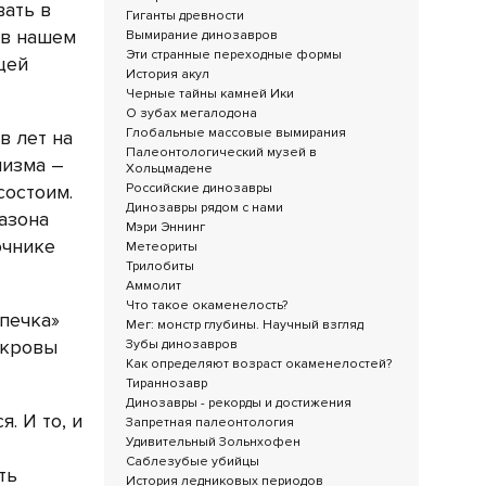
вать в
Гиганты древности
 в нашем
Вымирание динозавров
Эти странные переходные формы
щей
История акул
Черные тайны камней Ики
О зубах мегалодона
Глобальные массовые вымирания
в лет на
Палеонтологический музей в
лизма –
Хольцмадене
состоим.
Российские динозавры
Динозавры рядом с нами
азона
Мэри Эннинг
очнике
Метеориты
Трилобиты
Аммолит
Что такое окаменелость?
печка»
Мег: монстр глубины. Научный взгляд
окровы
Зубы динозавров
Как определяют возраст окаменелостей?
Тираннозавр
Динозавры - рекорды и достижения
. И то, и
Запретная палеонтология
Удивительный Зольнхофен
Саблезубые убийцы
ть
История ледниковых периодов