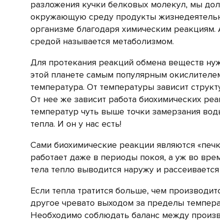
разложения кучки белковых молекул, мы дол
окружающую среду продукты жизнедеятельно
организме благодаря химическим реакциям.
средой называется метаболизмом.
Для протекания реакций обмена веществ нуж
этой планете самым популярным окислителем
температура. От температуры зависит структ
От нее же зависит работа биохимических реа
температур чуть выше точки замерзания вод
тепла. И он у нас есть!
Сами биохимические реакции являются «печк
работает даже в периоды покоя, а уж во вре
тела тепло выводится наружу и рассеиваетс
Если тепла тратится больше, чем производитс
другое чревато выходом за пределы темпера
Необходимо соблюдать баланс между произво