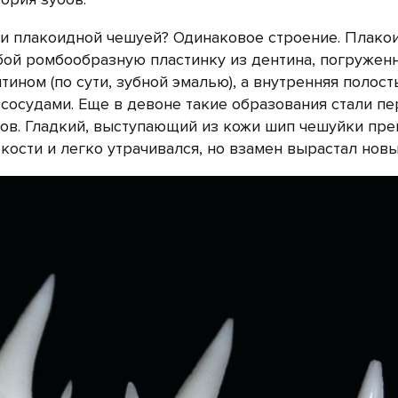
 и плакоидной чешуей? Одинаковое строение. Плако
обой ромбообразную пластинку из дентина, погружен
ином (по сути, зубной эмалью), а внутренняя полост
сосудами. Еще в девоне такие образования стали п
едков. Гладкий, выступающий из кожи шип чешуйки пр
 кости и легко утрачивался, но взамен вырастал новы