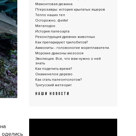
Мамонтовая дюжина
Птерозавры: история крылатых ящеров
Тепло наших тел
Осторожно, фейк!
Мегалодон
История палеоарта
Реконструкция древних животных
Как препарируют трилобитов?
Аммониты - головоногие мореплаватели.
Морские драконы мезозоя
Эволюция. Все, что вам нужно о ней
знать
Как поделить время?
Окаменелое дерево
Как стать палеонтологом?
Тунгусский метеорит
НАШИ НОВОСТИ
 на
и оделись