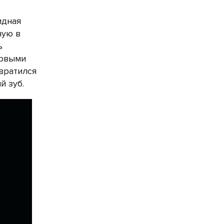
идная
ную в
ь
ервыми
евратился
й зуб.