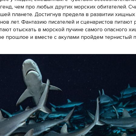
генд, чем про любых других морских обитателей. Счи
шей планете. Достигнув предела в развитии хищных
нов лет. Фантазию писателей и сценаристов питают 
чтают отыскать в морской пучине самого опасного хи
ое прошлое и вместе с акулами пройдем тернистый п