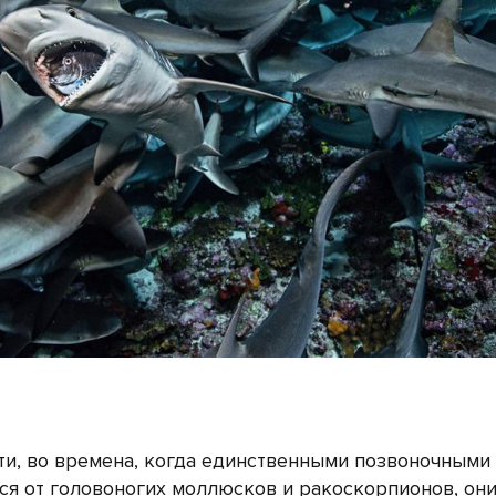
ти, во времена, когда единственными позвоночными
я от головоногих моллюсков и ракоскорпионов, он