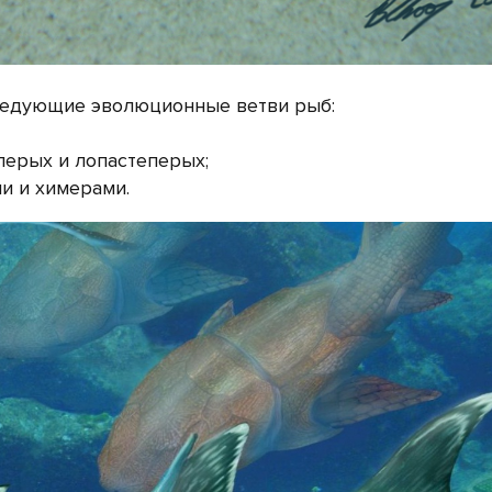
ледующие эволюционные ветви рыб:
перых и лопастеперых;
и и химерами.