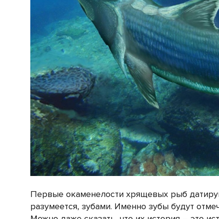
Первые окаменелости хрящевых рыб датируют
разумеется, зубами. Именно зубы будут отме
Можно даже сказать, что их история – это ис