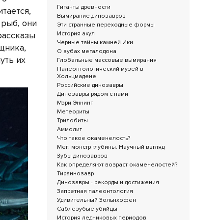
Гиганты древности
тается,
Вымирание динозавров
 рыб, они
Эти странные переходные формы
История акул
рассказы
Черные тайны камней Ики
щника,
О зубах мегалодона
уть их
Глобальные массовые вымирания
Палеонтологический музей в
Хольцмадене
Российские динозавры
Динозавры рядом с нами
Мэри Эннинг
Метеориты
Трилобиты
Аммолит
Что такое окаменелость?
Мег: монстр глубины. Научный взгляд
Зубы динозавров
Как определяют возраст окаменелостей?
Тираннозавр
Динозавры - рекорды и достижения
Запретная палеонтология
Удивительный Зольнхофен
Саблезубые убийцы
История ледниковых периодов