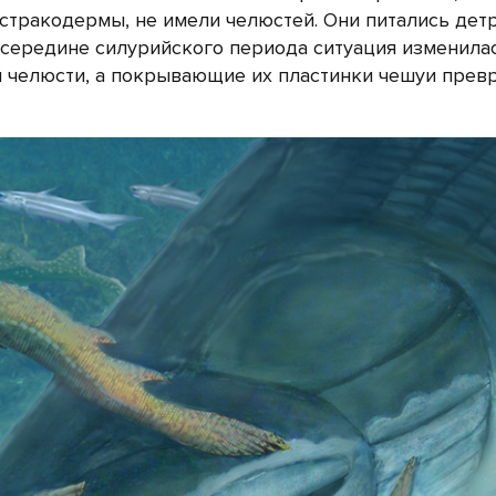
стракодермы, не имели челюстей. Они питались дет
 середине силурийского периода ситуация изменилас
челюсти, а покрывающие их пластинки чешуи прев