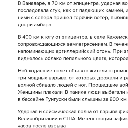
В Ванаваре, в 70 км от эпицентра, ударная в
последовала стук, как от падающих камней, 
ними с севера пришел горячий ветер, выбив
двери амбара.
В 400 км к югу от эпицентра, в селе Кежемс
сопровождающихся землетрясением. В течени
напоминающих артиллерийский огонь. При эт
виднелось облако пепельного цвета, которое
Наблюдавшие полет объекта жители огромно
три мощных взрыва, от которых дрожали и ра
волной сбивало людей с ног. Прошедшие вой
Женщины плакали. В панике люди выбегали из
в бассейне Тунгуски были слышны за 800 км 
Ударная и сейсмическая волна от взрыва фик
Великобритании и США. Метеостанции зафик
часов после взрыва.