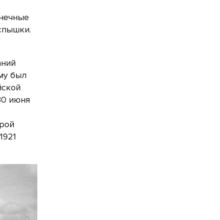
лнечные
спышки.
аний
ему был
йской
30 июня
орой
1921