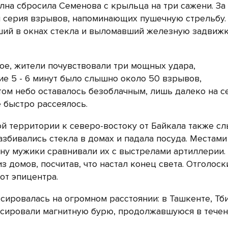
олна сбросила Семенова с крыльца на три сажени. За
и серия взрывов, напоминающих пушечную стрельбу. 
ший в окнах стекла и выломавший железную задвижк
кое, жители почувствовали три мощных удара,
е 5 - 6 минут было слышно около 50 взрывов,
ом небо оставалось безоблачным, лишь далеко на с
 быстро рассеялось.
й территории к северо-востоку от Байкала также с
збивались стекла в домах и падала посуда. Местами
ну мужики сравнивали их с выстрелами артиллерии.
 домов, посчитав, что настал конец света. Отголос
от эпицентра.
сировалась на огромном расстоянии: в Ташкенте, Тб
сировали магнитную бурю, продолжавшуюся в течен