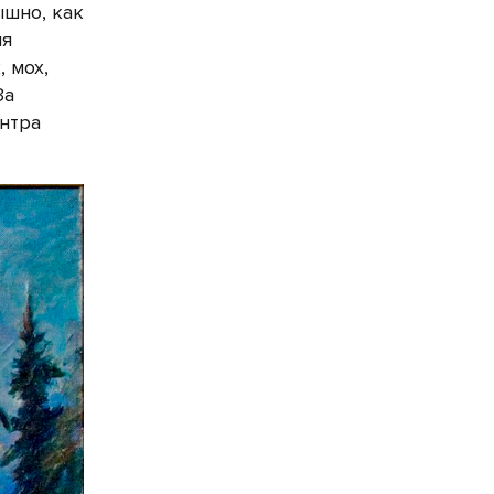
ышно, как
ля
 мох,
За
нтра