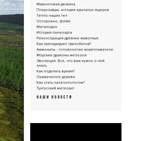
Мамонтовая дюжина
Птерозавры: история крылатых ящеров
Тепло наших тел
Осторожно, фейк!
Мегалодон
История палеоарта
Реконструкция древних животных
Как препарируют трилобитов?
Аммониты - головоногие мореплаватели.
Морские драконы мезозоя
Эволюция. Все, что вам нужно о ней
знать
Как поделить время?
Окаменелое дерево
Как стать палеонтологом?
Тунгусский метеорит
НАШИ НОВОСТИ