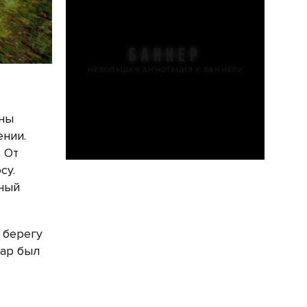
БАННЕР
НЕБОЛЬШАЯ АННОТАЦИЯ К БАННЕРУ
аны
ении.
 От
су.
ьный
 берегу
Жар был