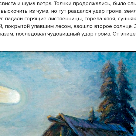
свиста и шума ветра. Толчки продолжались, было сл
выскочить из чума, но тут раздался удар грома, зем
г падали горящие лиственницы, горела хвоя, сушняк,
ой, покрытой упавшим лесом, взошло второе солнце. 
глазам, последовал чудовищный удар грома.
От эпице