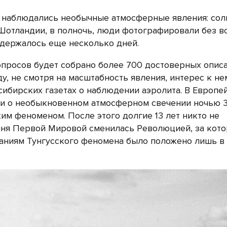
и наблюдались необычные атмосферные явления: со
 Шотландии, в полночь, люди фотографировали без в
 держалось еще несколько дней.
 опросов будет собрано более 700 достоверных опис
ду, не смотря на масштабность явления, интерес к н
сибирских газетах о наблюдении аэролита. В Европе
тьи о необыкновенном атмосферном свечении ночью 
ским феноменом. После этого долгие 13 лет никто не
ня Первой Мировой сменилась Революцией, за кот
аниям Тунгусского феномена было положено лишь в 