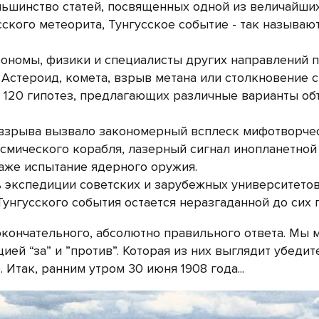
большинство статей, посвященных одной из величайши
ского метеорита, Тунгусское событие - так называют
трономы, физики и специалисты других направлений 
? Астероид, комета, взрыв метана или столкновение с
 120 гипотез, предлагающих различные варианты об
 взрыва вызвало закономерный всплеск мифотворчес
смического корабля, лазерный сигнал инопланетной
аже испытание ядерного оружия.
 экспедиции советских и зарубежных университетов
Тунгусского события остается неразгаданной до сих 
 окончательного, абсолютно правильного ответа. Мы
ей “за” и ”против”. Которая из них выглядит убедит
.
Итак, ранним утром 30 июня 1908 года...