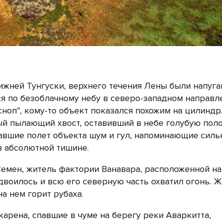
 Нижней Тунгуски, верхнего течения Лены были напуг
 по безоблачному небу в северо-западном направл
ноп”, кому-то объект показался похожим на цилиндр.
ый пылающий хвост, оставивший в небе голубую поло
вшие полет объекта шум и гул, напоминающие сил
в абсолютной тишине.
емен, житель фактории Ванавара, расположенной на
двоилось и всю его северную часть охватил огонь. 
на нем горит рубаха.
карена, спавшие в чуме на берегу реки Аваркитта,