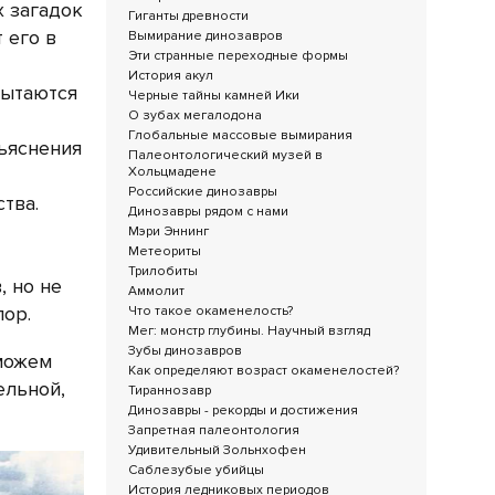
х загадок
Гиганты древности
 его в
Вымирание динозавров
Эти странные переходные формы
История акул
пытаются
Черные тайны камней Ики
О зубах мегалодона
Глобальные массовые вымирания
ъяснения
Палеонтологический музей в
Хольцмадене
Российские динозавры
тва.
Динозавры рядом с нами
Мэри Эннинг
Метеориты
Трилобиты
, но не
Аммолит
пор.
Что такое окаменелость?
Мег: монстр глубины. Научный взгляд
Зубы динозавров
 можем
Как определяют возраст окаменелостей?
ельной,
Тираннозавр
Динозавры - рекорды и достижения
Запретная палеонтология
Удивительный Зольнхофен
Саблезубые убийцы
История ледниковых периодов