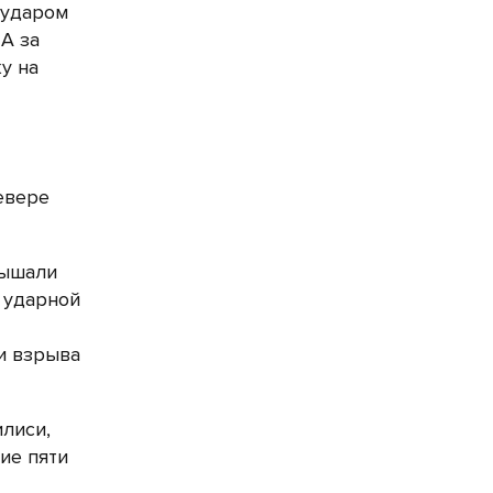
 ударом
А за
у на
евере
лышали
 ударной
ки взрыва
илиси,
ие пяти