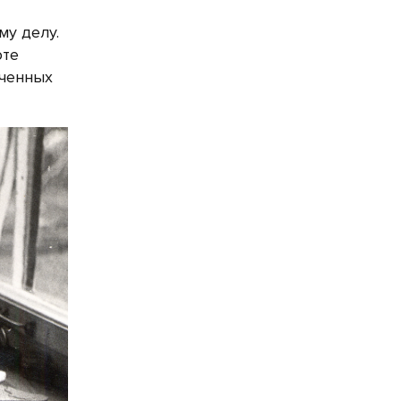
му делу.
оте
ученных