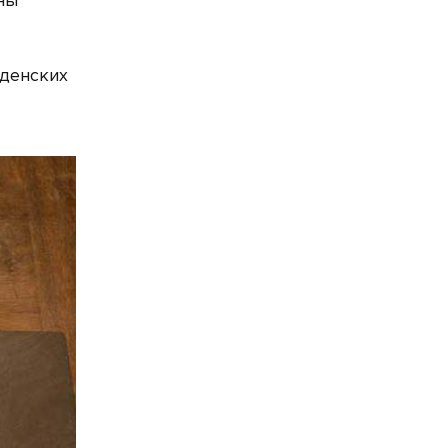
ны
аденских