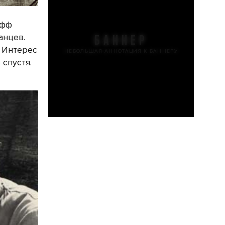
уфф
анцев.
БАННЕР
 Интерес
НЕБОЛЬШАЯ АННОТАЦИЯ К БАННЕРУ
спустя.