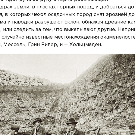
рах земли, в пластах горных пород, и добраться до
я, в которых чехол осадочных пород снят эрозией до
рма и паводки разрушают склон, обнажая древние ка
, или следить за тем, что выкапывают другие. Напри
 случайно известные местонахождения окаменелост
 Мессель, Грин Ривер, и – Хольцмаден.