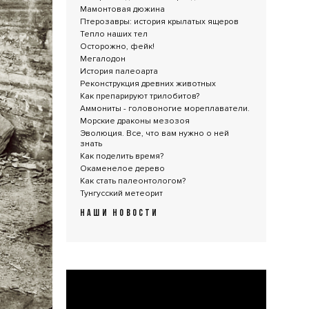
Мамонтовая дюжина
Птерозавры: история крылатых ящеров
Тепло наших тел
Осторожно, фейк!
Мегалодон
История палеоарта
Реконструкция древних животных
Как препарируют трилобитов?
Аммониты - головоногие мореплаватели.
Морские драконы мезозоя
Эволюция. Все, что вам нужно о ней
знать
Как поделить время?
Окаменелое дерево
Как стать палеонтологом?
Тунгусский метеорит
НАШИ НОВОСТИ