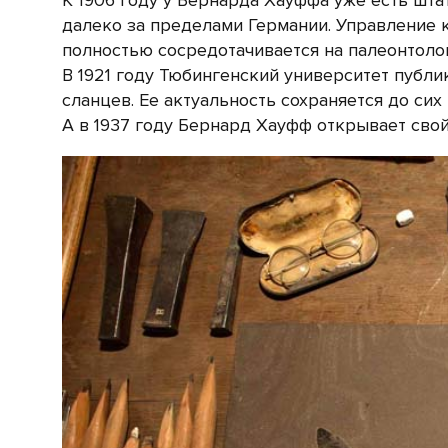
К 1906 году у Бернарда Хауффа уже есть шта
далеко за пределами Германии. Управление 
полностью сосредотачивается на палеонтоло
В 1921 году Тюбингенский университет публ
сланцев. Ее актуальность сохраняется до сих 
А в 1937 году Бернард Хауфф открывает свой