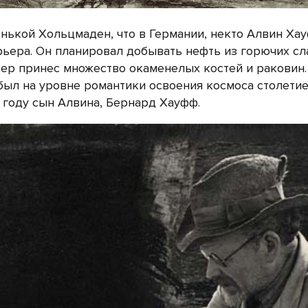
енькой Хольцмаден, что в Германии, некто Алвин Ха
рьера. Он планировал добывать нефть из горючих сл
ьер принес множество окаменелых костей и раковин.
ыл на уровне романтики освоения космоса столетие 
 году сын Алвина, Бернард Хауфф.