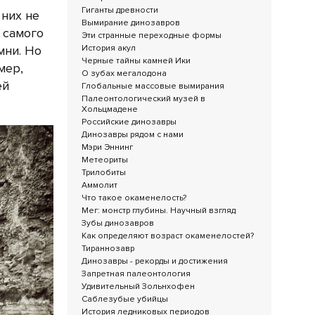
Гиганты древности
 них не
Вымирание динозавров
 самого
Эти странные переходные формы
История акул
мни. Но
Черные тайны камней Ики
мер,
О зубах мегалодона
ей
Глобальные массовые вымирания
Палеонтологический музей в
Хольцмадене
Российские динозавры
Динозавры рядом с нами
Мэри Эннинг
Метеориты
Трилобиты
Аммолит
Что такое окаменелость?
Мег: монстр глубины. Научный взгляд
Зубы динозавров
Как определяют возраст окаменелостей?
Тираннозавр
Динозавры - рекорды и достижения
Запретная палеонтология
Удивительный Зольнхофен
Саблезубые убийцы
История ледниковых периодов