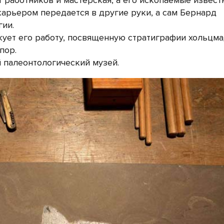
т работников и мастерская, а его ископаемые извест
карьером передается в другие руки, а сам Бернард
гии.
икует его работу, посвященную стратиграфии хольцм
пор.
 палеонтологический музей.